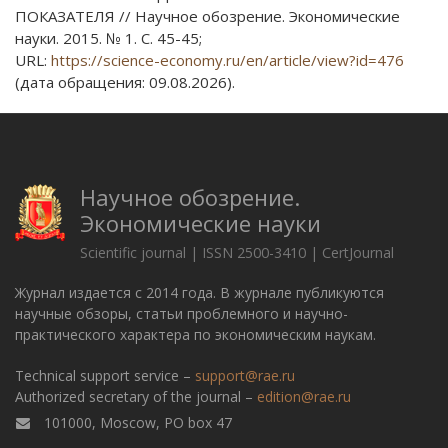
ПОКАЗАТЕЛЯ // Научное обозрение. Экономические
науки. 2015. № 1. С. 45-45;
URL:
https://science-economy.ru/en/article/view?id=476
(дата обращения: 09.08.2026).
Научное обозрение.
Экономические науки
Scientific journal | ISSN 2500-3410 | CertJournal
Журнал издается с 2014 года. В журнале публикуются
научные обзоры, статьи проблемного и научно-
практического характера по экономическим наукам.
Technical support service –
support@rae.ru
Authorized secretary of the journal –
edition@rae.ru
101000, Moscow, PO box 47