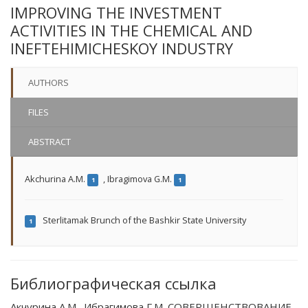
IMPROVING THE INVESTMENT
ACTIVITIES IN THE CHEMICAL AND
INEFTEHIMICHESKOY INDUSTRY
AUTHORS
FILES
ABSTRACT
Akchurina A.M.
,
Ibragimova G.M.
1
1
Sterlitamak Brunch of the Bashkir State University
1
Библиографическая ссылка
Акчурина А.М., Ибрагимова Г.М. СОВЕРШЕНСТВОВАНИЕ