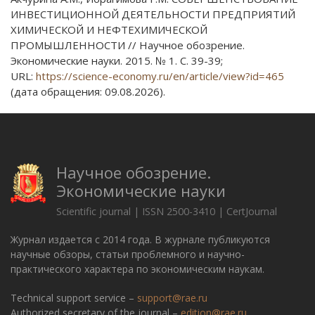
ИНВЕСТИЦИОННОЙ ДЕЯТЕЛЬНОСТИ ПРЕДПРИЯТИЙ
ХИМИЧЕСКОЙ И НЕФТЕХИМИЧЕСКОЙ
ПРОМЫШЛЕННОСТИ // Научное обозрение.
Экономические науки. 2015. № 1. С. 39-39;
URL:
https://science-economy.ru/en/article/view?id=465
(дата обращения: 09.08.2026).
Научное обозрение.
Экономические науки
Scientific journal | ISSN 2500-3410 | CertJournal
Журнал издается с 2014 года. В журнале публикуются
научные обзоры, статьи проблемного и научно-
практического характера по экономическим наукам.
Technical support service –
support@rae.ru
Authorized secretary of the journal –
edition@rae.ru