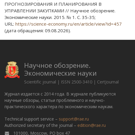
ПРОГНОЗИРОВАНИЯ И ПЛАНИРОВАНИЯ В
УПРАВЛЕНИИ ЗАКУПКАМИ // Научное обозрение.
Экономические науки. 2015. № 1. С. 35-35;
URL:
https://science-economy.ru/en/article/view?id=457
(дата обращения: 09.08.2026).
Научное обозрение.
Экономические науки
Scientific journal | ISSN 2500-3410 | CertJournal
Журнал издается с 2014 года. В журнале публикуются
научные обзоры, статьи проблемного и научно-
практического характера по экономическим наукам.
Technical support service –
support@rae.ru
Authorized secretary of the journal –
edition@rae.ru
101000, Moscow, PO box 47