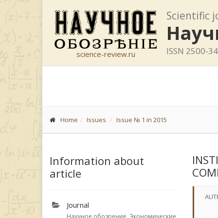
Scientific 
Науч
ISSN 2500-3
science-review.ru
Home
Issues
Issue № 1 in 2015
INST
Information about
COMP
article
AUT
Journal
Научное обозрение. Экономические