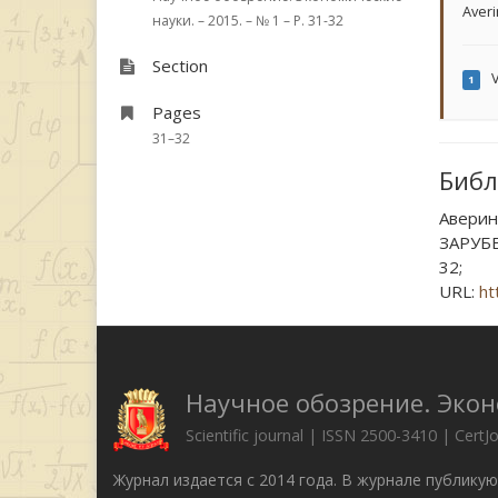
Averi
науки. – 2015. – № 1 – P. 31-32
Section
V
1
Pages
31–32
Библ
Авери
ЗАРУБЕ
32;
URL:
ht
Научное обозрение. Эко
Scientific journal | ISSN 2500-3410 | CertJ
Журнал издается с 2014 года. В журнале публику