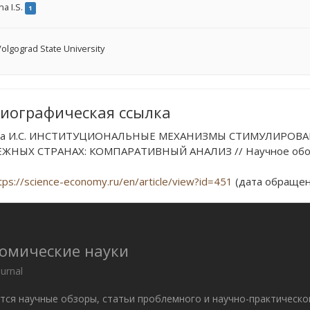
na I.S.
1
olgograd State University
иографическая ссылка
на И.С. ИНСТИТУЦИОНАЛЬНЫЕ МЕХАНИЗМЫ СТИМУЛИРО
ЖНЫХ СТРАНАХ: КОМПАРАТИВНЫЙ АНАЛИЗ // Научное обозрени
tps://science-economy.ru/en/article/view?id=451
(дата обращени
номические науки
ournal
ются научные обзоры, статьи проблемного и научно-практическо