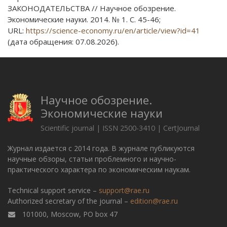
ЗАКОНОДАТЕЛЬСТВА // Научное обозрение.
Экономические науки. 2014. № 1. С. 45-46;
URL:
https://science-economy.ru/en/article/view?id=41
(дата обращения: 07.08.2026).
Научное обозрение.
Экономические науки
Scientific journal | ISSN 2500-3410 | CertJournal
Журнал издается с 2014 года. В журнале публикуются
научные обзоры, статьи проблемного и научно-
практического характера по экономическим наукам.
Technical support service –
support@rae.ru
Authorized secretary of the journal –
edition@rae.ru
101000, Moscow, PO box 47