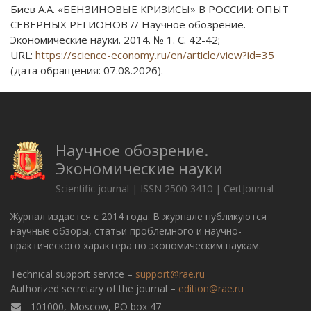
Биев А.А. «БЕНЗИНОВЫЕ КРИЗИСЫ» В РОССИИ: ОПЫТ
СЕВЕРНЫХ РЕГИОНОВ // Научное обозрение.
Экономические науки. 2014. № 1. С. 42-42;
URL:
https://science-economy.ru/en/article/view?id=35
(дата обращения: 07.08.2026).
Научное обозрение.
Экономические науки
Scientific journal | ISSN 2500-3410 | CertJournal
Журнал издается с 2014 года. В журнале публикуются
научные обзоры, статьи проблемного и научно-
практического характера по экономическим наукам.
Technical support service –
support@rae.ru
Authorized secretary of the journal –
edition@rae.ru
101000, Moscow, PO box 47