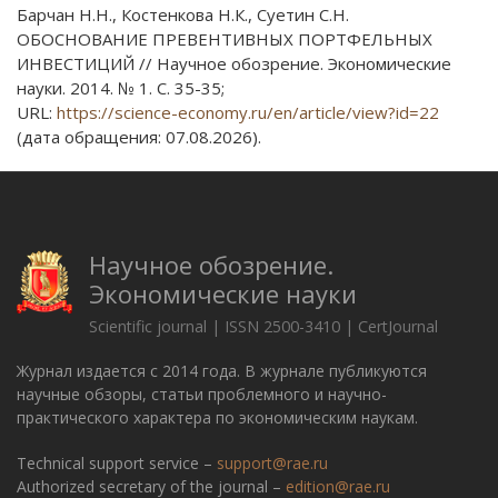
Барчан Н.Н., Костенкова Н.К., Суетин С.Н.
ОБОСНОВАНИЕ ПРЕВЕНТИВНЫХ ПОРТФЕЛЬНЫХ
ИНВЕСТИЦИЙ // Научное обозрение. Экономические
науки. 2014. № 1. С. 35-35;
URL:
https://science-economy.ru/en/article/view?id=22
(дата обращения: 07.08.2026).
Научное обозрение.
Экономические науки
Scientific journal | ISSN 2500-3410 | CertJournal
Журнал издается с 2014 года. В журнале публикуются
научные обзоры, статьи проблемного и научно-
практического характера по экономическим наукам.
Technical support service –
support@rae.ru
Authorized secretary of the journal –
edition@rae.ru