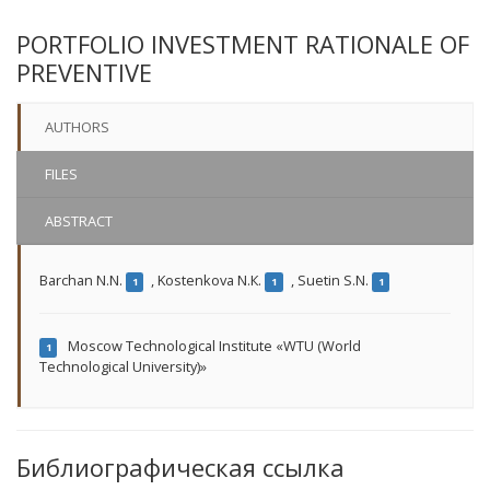
PORTFOLIO INVESTMENT RATIONALE OF
PREVENTIVE
AUTHORS
FILES
ABSTRACT
Barchan N.N.
,
Kostenkova N.К.
,
Suetin S.N.
1
1
1
Moscow Technological Institute «WTU (World
1
Technological University)»
Библиографическая ссылка