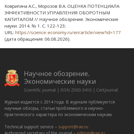
Ковригина А.С., Морозов В.А. ОЦЕНКА ПОТЕНЦИАЛА
ЭФФЕКТИВНОСТИ УПРАВЛЕНИЯ ОБОРОТНЫМ
КАПИТАЛОМ // Научное обозрение. Экономические
науки. 2014. № 1. С. 122-123;
URL:
https://science-economy.ru/en/article/view?id=177
(дата обращения: 06.08.2026).
Научное обозрение.
Экономические науки
Scientific journal | ISSN 2500-3410 | CertJournal
Журнал издается с 2014 года. В журнале публикуются
научные обзоры, статьи проблемного и научно-
практического характера по экономическим наукам.
Technical support service –
support@rae.ru
Authorized secretary of the journal –
edition@rae.ru