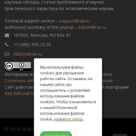
научные обзоры, статьи проблемного и научно-
практического характера по экономическим наукам.
Technical support service –
support@rae.ru
Authorized secretary of the journal –
edition@rae.ru
101000, Moscow, PO box 47
+7 (499) 705-72-30
edition@rae.ru
Мы используем файлы
cookies для улучшения
Материалы журнала доступны по
лицензии Creative
работы сайта. Оставаясь на
Commons «Attribution» («Атрибуция») 4.0 Всемирная
.
нашем сайте, вы
Сайт работает на универсальной издательской платформе
соглашаетесь с условиями
RAE Editorial System
использования файлов
cookies. Чтобы ознакомиться
с нашей Политикой
использования файлов
cookie,
нажмите здесь
.
© 2014–2026 Russian academy of natural history