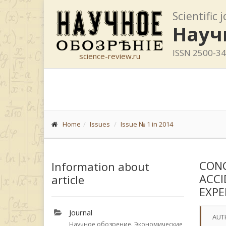
Scientific 
Науч
ISSN 2500-3
science-review.ru
Home
Issues
Issue № 1 in 2014
CONC
Information about
ACCI
article
EXPE
Journal
AUT
Научное обозрение. Экономические