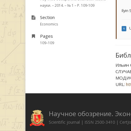
науки. – 2014. – № 1 – P. 109-109
Ilyin 
Section
Economics
U
1
Pages
109–109
Библ
Ильин
СЛУЧА
МОДИФИ
URL:
ht
Научное обозрение. Эко
Scientific journal | ISSN 2500-3410 | CertJ