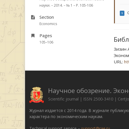
науки. – 2014. – № 1 – P. 105-106
O
1
Section
Economics
Pages
Библ
105–106
Зизин
Экономи
URL:
ht
Научное обозрение. Эко
Scientific journal | ISSN 2500-3410 | CertJ
Журнал издается с 2014 года. В журнале публику
характера по экономическим наукам.
Technical support service –
support@rae.ru