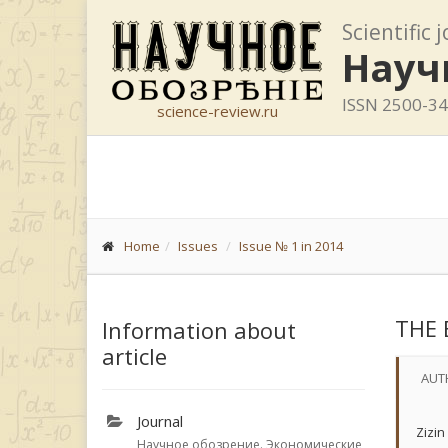
Scientific 
Науч
ISSN 2500-3
science-review.ru
Home
Issues
Issue № 1 in 2014
THE 
Information about
article
AUT
Journal
Zizin
Научное обозрение. Экономические