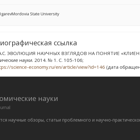
garevMordovia State University
иографическая ссылка
 А.С. ЭВОЛЮЦИЯ НАУЧНЫХ ВЗГЛЯДОВ НА ПОНЯТИЕ «КЛИЕНТС
ческие науки. 2014. № 1. С. 105-106;
tps://science-economy.ru/en/article/view?id=146
(дата обращени
номические науки
ournal
ются научные обзоры, статьи проблемного и научно-практическо