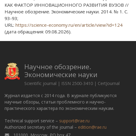
КАК ФАКТОР ИННОВАЦИОННОГО РАЗВИТИЯ ВУЗОВ //
Научное обозрение. Экономические науки. 2014. № 1. С.
93-93;
URL:
https://science-economy.ru/en/article/view?id=124
(дата обращения: 09.08.2026).
Научное обозрение.
Экономические науки
Scientific journal | ISSN 2500-3410 | CertJournal
Журнал издается с 2014 года. В журнале публикуются
научные обзоры, статьи проблемного и научно-
практического характера по экономическим наукам.
Technical support service –
support@rae.ru
Authorized secretary of the journal –
edition@rae.ru
101000, Moscow, PO box 47