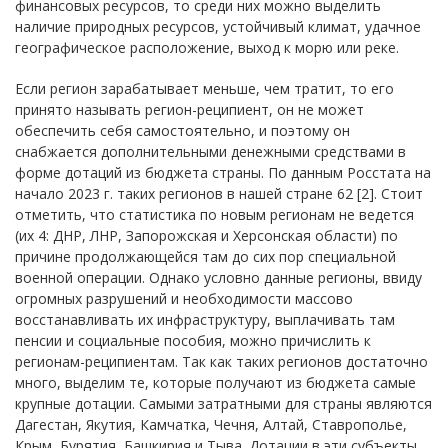
финансовых ресурсов, то среди них можно выделить
наличие природных ресурсов, устойчивый климат, удачное
географическое расположение, выход к морю или реке.
Если регион зарабатывает меньше, чем тратит, то его
принято называть регион-реципиент, он не может
обеспечить себя самостоятельно, и поэтому он
снабжается дополнительными денежными средствами в
форме дотаций из бюджета страны. По данным Росстата на
начало 2023 г. таких регионов в нашей стране 62 [2]. Стоит
отметить, что статистика по новым регионам не ведется
(их 4: ДНР, ЛНР, Запорожская и Херсонская области) по
причине продолжающейся там до сих пор специальной
военной операции. Однако условно данные регионы, ввиду
огромных разрушений и необходимости массово
восстанавливать их инфраструктуру, выплачивать там
пенсии и социальные пособия, можно причислить к
регионам-реципиентам. Так как таких регионов достаточно
много, выделим те, которые получают из бюджета самые
крупные дотации. Самыми затратными для страны являются
Дагестан, Якутия, Камчатка, Чечня, Алтай, Ставрополье,
Крым, Бурятия, Башкирия и Тыва. Дотации в эти субъекты