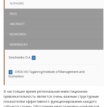
AUTHORS
FILES
ABSTRACT
KEYWORDS
REFERENCES
Sinichenko O.A.
1
CHOU VO Taganrog Institute of Management and
1
Economics
В настоящее время региональная инвестиционная
привлекательность является очень важным структурным
показателем эффективного функционирования каждого
субъекта страны. Обострение межстрановых конфликтов,