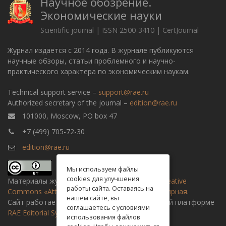
Научное обозрение.
Экономические науки
Scientific journal | ISSN 2500-3410 | CertJournal
Журнал издается с 2014 года. В журнале публикуются
научные обзоры, статьи проблемного и научно-
практического характера по экономическим наукам.
Technical support service –
support@rae.ru
Authorized secretary of the journal –
edition@rae.ru
101000, Moscow, PO box 47
+7 (499) 705-72-30
edition@rae.ru
Мы используем файлы
cookies для улучшения
Материалы журнала доступны по
лицензии Creative
работы сайта. Оставаясь на
Commons «Attribution» («Атрибуция») 4.0 Всемирная
.
нашем сайте, вы
Сайт работает на универсальной издательской платформе
соглашаетесь с условиями
RAE Editorial System
использования файлов