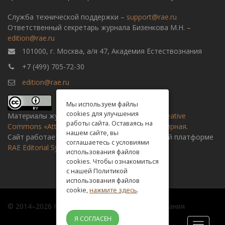
Служба технической поддержки –
support@rae.ru
Ответственный секретарь журнала Бизенкова М.Н. –
edition@rae.ru
101000, г. Москва, а/я 47, Академия Естествознания
+7 (499) 705-72-30
edition@rae.ru
Мы используем файлы
cookies для улучшения
Материалы журнала доступны по
лицензии Creative
работы сайта. Оставаясь на
Commons «Attribution» («Атрибуция») 4.0 Всемирная
.
нашем сайте, вы
Сайт работает на универсальной издательской платформе
соглашаетесь с условиями
RAE Editorial System
использования файлов
cookies. Чтобы ознакомиться
с нашей Политикой
использования файлов
cookie,
нажмите здесь
.
© 2014–2026 Российская академия естествознания
Я СОГЛАСЕН