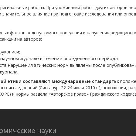
ригинальные работы. При упоминании работ других авторов не
ли значительное влияние при подготовке исследования или опре
 иных фактов недопустимого поведения и нарушения редакционно
анкции на авторов:
рукописи;
 научном журнале в течение определенного периода;
ств нарушения этических норм выявлены после опубликовани
журнала.
ной этики составляют международные стандарты:
положен
х исследований (Сингапур, 22-24 июля 2010 г.); положения, р
 - COPE) и нормы раздела «Авторское право» Гражданского кодек
номические науки