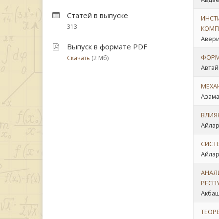
Статей в выпуске
ИНСТ
313
КОМП
Авери
Выпуск в формате PDF
ФОРМ
Скачать
(2 Мб)
Автай
МЕХА
Азама
ВЛИЯ
Айларо
СИСТ
Айлар
АНАЛ
РЕСП
Акбаш
ТЕОР