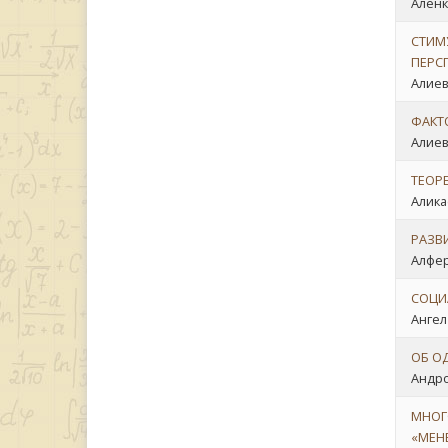
Аленк
СТИМ
ПЕРС
Алиева
ФАКТ
Алиев
ТЕОР
Аликае
РАЗВ
Алфер
СОЦИ
Ангел
ОБ О
Андро
МНОГ
«МЕН