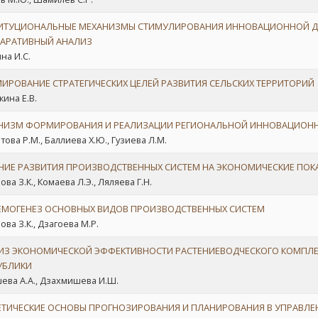
ИТУЦИОНАЛЬНЫЕ МЕХАНИЗМЫ СТИМУЛИРОВАНИЯ ИННОВАЦИОННОЙ ДЕЯ
АРАТИВНЫЙ АНАЛИЗ
на И.С.
ИРОВАНИЕ СТРАТЕГИЧЕСКИХ ЦЕЛЕЙ РАЗВИТИЯ СЕЛЬСКИХ ТЕРРИТОРИЙ
кина Е.В.
НИЗМ ФОРМИРОВАНИЯ И РЕАЛИЗАЦИИ РЕГИОНАЛЬНОЙ ИННОВАЦИОН
това Р.М., Баллиева Х.Ю., Гузиева Л.М.
НИЕ РАЗВИТИЯ ПРОИЗВОДСТВЕННЫХ СИСТЕМ НА ЭКОНОМИЧЕСКИЕ ПОК
ва З.К., Комаева Л.Э., Ляляева Г.Н.
ЕМОГЕНЕЗ ОСНОВНЫХ ВИДОВ ПРОИЗВОДСТВЕННЫХ СИСТЕМ
ова З.К., Дзагоева М.Р.
ИЗ ЭКОНОМИЧЕСКОЙ ЭФФЕКТИВНОСТИ РАСТЕНИЕВОДЧЕСКОГО КОМПЛЕК
УБЛИКИ
ева А.А., Дзахмишева И.Ш.
ЕТИЧЕСКИЕ ОСНОВЫ ПРОГНОЗИРОВАНИЯ И ПЛАНИРОВАНИЯ В УПРАВЛЕ