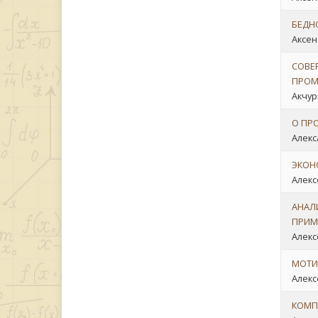
БЕДН
Аксен
СОВЕ
ПРОМ
Акчур
О ПР
Алекс
ЭКОН
Алекс
АНАЛ
ПРИМ
Алекс
МОТИ
Алекс
КОМП