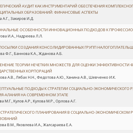
ТЕГИЧЕСКИЙ АУДИТ КАК ИНСТРУМЕНТАРИЙ ОБЕСПЕЧЕНИЯ КОМПЛЕКСНОГ
ЦИПАЛЬНЫХ ОБРАЗОВАНИЙ: ФИНАНСОВЫЕ АСПЕКТЫ
 А.Г., Закиров И.Д.
ОНАЛЬНЫЕ ОСОБЕННОСТИ ИННОВАЦИОННЫХ ПОДХОДОВ К ПРОФЕССИО
ова И.А., Надреева Л.Л.
ПОСЫЛКИ СОЗДАНИЯ КОНСОЛИДИРОВАННЫХ ГРУПП НАЛОГОПЛАТЕЛЬЩ
а Ф.Г., Баннова К.А., Жданова А.Б.
ЕНЕНИЕ ТЕОРИИ НЕЧЕТКИХ МНОЖЕСТВ ДЛЯ ОЦЕНКИ ЭФФЕКТИВНОСТИ
ДАРСТВЕННЫХ КОРПОРАЦИЙ
ова А.В., Лябах Н.Н., Федотова А.Ю., Ханина А.В., Шевченко И.К.
ЕПТУАЛЬНЫЕ ПОДХОДЫ К СТРАТЕГИИ СОЦИАЛЬНО-ЭКОНОМИЧЕСКОГО Р
ИЯ-АЛАНИЯ НА СОВРЕМЕННОМ ЭТАПЕ
а М.Г., Кулов А.Р., Кулова М.Р., Орлова А.Г.
 СТРАТЕГИЧЕСКОГО ПЛАНИРОВАНИЯ В СОЦИАЛЬНО-ЭКОНОМИЧЕСКОМ 
ЗОВАНИЙ
ва В.М., Яковлева И.А., Жалсараева Е.А.