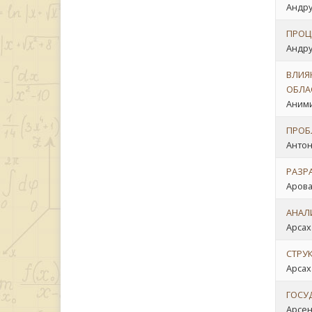
Андру
ПРОЦ
Андрун
ВЛИЯ
ОБЛА
Аними
ПРОБ
Антон
РАЗР
Арова
АНАЛ
Арсах
СТРУ
Арсах
ГОСУ
Арсен