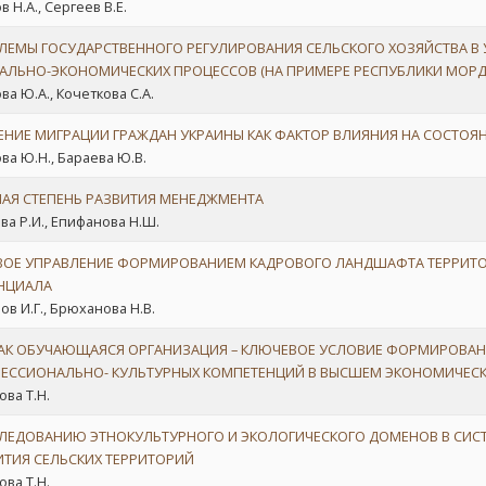
 Н.А., Сергеев В.Е.
ЛЕМЫ ГОСУДАРСТВЕННОГО РЕГУЛИРОВАНИЯ СЕЛЬСКОГО ХОЗЯЙСТВА В
АЛЬНО-ЭКОНОМИЧЕСКИХ ПРОЦЕССОВ (НА ПРИМЕРЕ РЕСПУБЛИКИ МОРД
ва Ю.А., Кочеткова С.А.
ЕНИЕ МИГРАЦИИ ГРАЖДАН УКРАИНЫ КАК ФАКТОР ВЛИЯНИЯ НА СОСТОЯН
ва Ю.Н., Бараева Ю.В.
АЯ СТЕПЕНЬ РАЗВИТИЯ МЕНЕДЖМЕНТА
ва Р.И., Епифанова Н.Ш.
ВОЕ УПРАВЛЕНИЕ ФОРМИРОВАНИЕМ КАДРОВОГО ЛАНДШАФТА ТЕРРИТОР
НЦИАЛА
ов И.Г., Брюханова Н.В.
КАК ОБУЧАЮЩАЯСЯ ОРГАНИЗАЦИЯ – КЛЮЧЕВОЕ УСЛОВИЕ ФОРМИРОВАН
ЕССИОНАЛЬНО- КУЛЬТУРНЫХ КОМПЕТЕНЦИЙ В ВЫСШЕМ ЭКОНОМИЧЕС
ова Т.Н.
СЛЕДОВАНИЮ ЭТНОКУЛЬТУРНОГО И ЭКОЛОГИЧЕСКОГО ДОМЕНОВ В СИС
ИТИЯ СЕЛЬСКИХ ТЕРРИТОРИЙ
ова Т.Н.