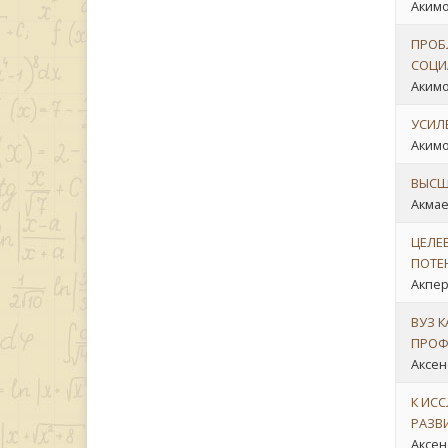
Акимов
ПРОБ
СОЦИ
Акимо
УСИЛ
Акимо
ВЫСШ
Акмае
ЦЕЛЕ
ПОТЕ
Акпер
ВУЗ 
ПРОФ
Аксен
К ИС
РАЗВ
Аксен