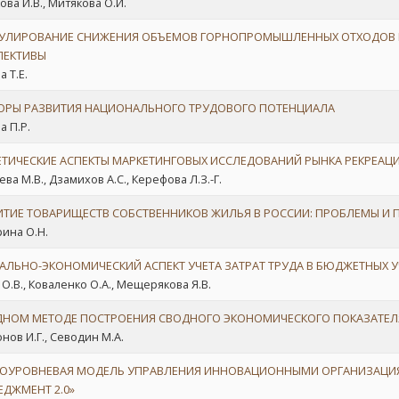
ова И.В., Митякова О.И.
УЛИРОВАНИЕ СНИЖЕНИЯ ОБЪЕМОВ ГОРНОПРОМЫШЛЕННЫХ ОТХОДОВ В 
ПЕКТИВЫ
 Т.Е.
ОРЫ РАЗВИТИЯ НАЦИОНАЛЬНОГО ТРУДОВОГО ПОТЕНЦИАЛА
а П.Р.
ЕТИЧЕСКИЕ АСПЕКТЫ МАРКЕТИНГОВЫХ ИССЛЕДОВАНИЙ РЫНКА РЕКРЕАЦ
ва М.В., Дзамихов А.С., Керефова Л.З.-Г.
ИТИЕ ТОВАРИЩЕСТВ СОБСТВЕННИКОВ ЖИЛЬЯ В РОССИИ: ПРОБЛЕМЫ И 
ина О.Н.
АЛЬНО-ЭКОНОМИЧЕСКИЙ АСПЕКТ УЧЕТА ЗАТРАТ ТРУДА В БЮДЖЕТНЫХ 
 О.В., Коваленко О.А., Мещерякова Я.В.
ДНОМ МЕТОДЕ ПОСТРОЕНИЯ СВОДНОГО ЭКОНОМИЧЕСКОГО ПОКАЗАТЕЛ
нов И.Г., Севодин М.А.
ОУРОВНЕВАЯ МОДЕЛЬ УПРАВЛЕНИЯ ИННОВАЦИОННЫМИ ОРГАНИЗАЦИЯ
ЕДЖМЕНТ 2.0»