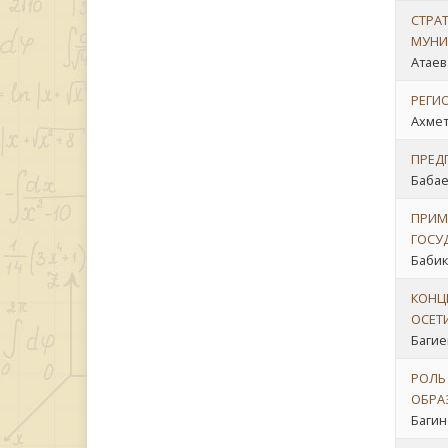
СТРА
МУНИ
Атаева
РЕГИ
Ахмет
ПРЕД
Бабаев
ПРИМ
ГОСУ
Бабик
КОНЦ
ОСЕТ
Багиев
РОЛЬ
ОБРА
Багино