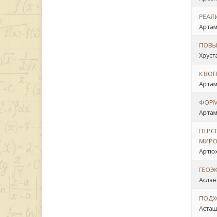
РЕАЛ
Артам
ПОВЫ
Хруст
К ВО
Артам
ФОРМ
Артам
ПЕРС
МИРО
Артюх
ГЕОЭ
Аслано
ПОДХ
Асташ