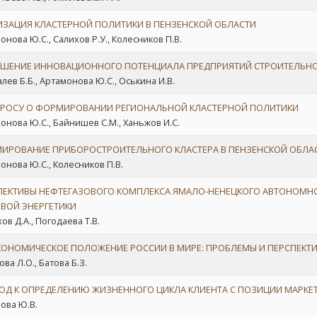
ИЗАЦИЯ КЛАСТЕРНОЙ ПОЛИТИКИ В ПЕНЗЕНСКОЙ ОБЛАСТИ
онова Ю.С., Салихов Р.У., Колесников П.В.
ШЕНИЕ ИННОВАЦИОННОГО ПОТЕНЦИАЛА ПРЕДПРИЯТИЙ СТРОИТЕЛЬНО
алев Б.Б., Артамонова Ю.С., Оськина И.В.
ПРОСУ О ФОРМИРОВАНИИ РЕГИОНАЛЬНОЙ КЛАСТЕРНОЙ ПОЛИТИКИ
онова Ю.С., Байнишев С.М., Ханьжов И.С.
ИРОВАНИЕ ПРИБОРОСТРОИТЕЛЬНОГО КЛАСТЕРА В ПЕНЗЕНСКОЙ ОБЛА
онова Ю.С., Колесников П.В.
ПЕКТИВЫ НЕФТЕГАЗОВОГО КОМПЛЕКСА ЯМАЛО-НЕНЕЦКОГО АВТОНОМНОГ
ВОЙ ЭНЕРГЕТИКИ
ов Д.А., Погодаева Т.В.
КОНОМИЧЕСКОЕ ПОЛОЖЕНИЕ РОССИИ В МИРЕ: ПРОБЛЕМЫ И ПЕРСПЕКТ
ва Л.О., Батова Б.З.
ОД К ОПРЕДЕЛЕНИЮ ЖИЗНЕННОГО ЦИКЛА КЛИЕНТА С ПОЗИЦИИ МАРКЕ
ова Ю.В.