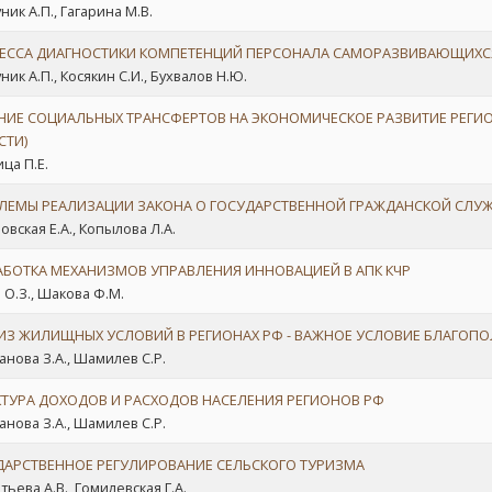
ник А.П., Гагарина М.В.
ЕССА ДИАГНОСТИКИ КОМПЕТЕНЦИЙ ПЕРСОНАЛА САМОРАЗВИВАЮЩИХС
ик А.П., Косякин С.И., Бухвалов Н.Ю.
НИЕ СОЦИАЛЬНЫХ ТРАНСФЕРТОВ НА ЭКОНОМИЧЕСКОЕ РАЗВИТИЕ РЕГИО
СТИ)
ца П.Е.
ЛЕМЫ РЕАЛИЗАЦИИ ЗАКОНА О ГОСУДАРСТВЕННОЙ ГРАЖДАНСКОЙ СЛУ
овская Е.А., Копылова Л.А.
АБОТКА МЕХАНИЗМОВ УПРАВЛЕНИЯ ИННОВАЦИЕЙ В АПК КЧР
 О.З., Шакова Ф.М.
ИЗ ЖИЛИЩНЫХ УСЛОВИЙ В РЕГИОНАХ РФ - ВАЖНОЕ УСЛОВИЕ БЛАГОПО
анова З.А., Шамилев С.Р.
КТУРА ДОХОДОВ И РАСХОДОВ НАСЕЛЕНИЯ РЕГИОНОВ РФ
анова З.А., Шамилев С.Р.
ДАРСТВЕННОЕ РЕГУЛИРОВАНИЕ СЕЛЬСКОГО ТУРИЗМА
тьева А.В., Гомилевская Г.А.