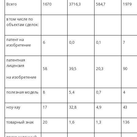
Всего
1670
3716,3
584,7
1979
в том числе по
объектам сделок:
патент на
6
0,0
0,1
7
изобретение
патентная
лицензия
58
39,5
20,3
90
на изобретение
полезная модель
8
5,4
0,7
4
ноу-хау
17
32,8
4,9
43
товарный знак
20
1,6
1,3
136