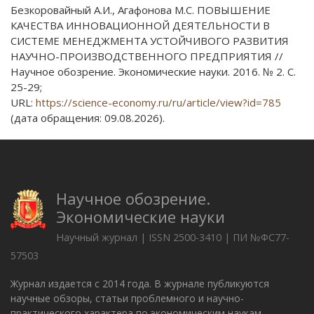
Безкоровайный А.И., Агафонова М.С. ПОВЫШЕНИЕ
КАЧЕСТВА ИННОВАЦИОННОЙ ДЕЯТЕЛЬНОСТИ В
СИСТЕМЕ МЕНЕДЖМЕНТА УСТОЙЧИВОГО РАЗВИТИЯ
НАУЧНО-ПРОИЗВОДСТВЕННОГО ПРЕДПРИЯТИЯ //
Научное обозрение. Экономические науки. 2016. № 2. С.
25-29;
URL:
https://science-economy.ru/ru/article/view?id=785
(дата обращения: 09.08.2026).
Научное обозрение.
Экономические науки
Научный журнал | ISSN 2500-3410 | ПИ №ФС77-
57503
Журнал издается с 2014 года. В журнале публикуются
научные обзоры, статьи проблемного и научно-
практического характера по экономическим наукам.