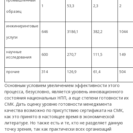
промышленный
1
53,3
2,3
2
образец
инжиниринговые
646
3186,1
382,2
1044
услуги
научные
600
270,7
111,5
149
исследования
прочие
314
126,9
61,4
504
Основным условием увеличением эффективности этого
процесса, безусловно, является уровень инновационного
состояния национальных НПП, а еще степени готовности их
СМК. Дать оценку уровню готовности менеджмента
качества возможно по присутствию сертификата на СМК,
как это принято в настоящее время в экономической
литературе. Но также есть и те, кто не разделяет данную
точку зрения, так как практически всех организаций