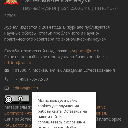
Научный журнал | ISSN 2500-3410 | ПИ №ФС77-
57503
Журнал издается с 2014 года. В журнале публикуются
научные обзоры, статьи проблемного и научно-
практического характера по экономическим наукам.
Служба технической поддержки –
support@rae.ru
Ответственный секретарь журнала Бизенкова М.Н. –
edition@rae.ru
101000, г. Москва, а/я 47, Академия Естествознания
+7 (499) 705-72-30
edition@rae.ru
Мы используем файлы
cookies для улучшения
Материалы журнала доступны по
лицензии Creative
работы сайта. Оставаясь на
Commons «Attribution» («Атрибуция») 4.0 Всемирная
.
нашем сайте, вы
Сайт работает на универсальной издательской платформе
соглашаетесь с условиями
RAE Editorial System
использования файлов