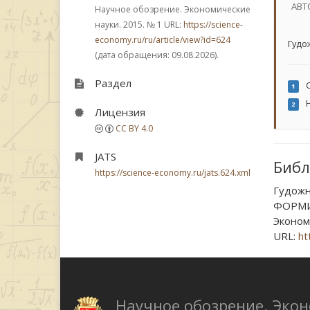
АВТ
Научное обозрение. Экономические
науки. 2015.
№ 1
URL:
https://science-
economy.ru/ru/article/view?id=624
Гудо
(дата обращения: 09.08.2026).
Раздел
С
1
Н
2
Лицензия
CC BY 4.0
JATS
Библ
https://science-economy.ru/jats.624.xml
Гудожн
ФОРМИ
Экономи
URL:
ht
Научное обозрение. Эко