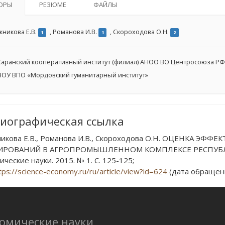
ОРЫ
РЕЗЮМЕ
ФАЙЛЫ
жникова Е.В.
,
Романова И.В.
,
Скороходова О.Н.
1
1
2
аранский кооперативный институт (филиал) АНОО ВО Центросоюза РФ
ОУ ВПО «Мордовский гуманитарный институт»
иографическая ссылка
икова Е.В., Романова И.В., Скороходова О.Н. ОЦЕНКА Э
РОВАНИЙ В АГРОПРОМЫШЛЕННОМ КОМПЛЕКСЕ РЕСПУБЛИК
ческие науки. 2015. № 1. С. 125-125;
tps://science-economy.ru/ru/article/view?id=624
(дата обращени
номические науки