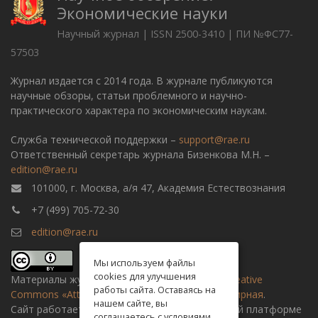
Экономические науки
Научный журнал | ISSN 2500-3410 | ПИ №ФС77-
57503
Журнал издается с 2014 года. В журнале публикуются
научные обзоры, статьи проблемного и научно-
практического характера по экономическим наукам.
Служба технической поддержки –
support@rae.ru
Ответственный секретарь журнала Бизенкова М.Н. –
edition@rae.ru
101000, г. Москва, а/я 47, Академия Естествознания
+7 (499) 705-72-30
edition@rae.ru
Мы используем файлы
cookies для улучшения
Материалы журнала доступны по
лицензии Creative
работы сайта. Оставаясь на
Commons «Attribution» («Атрибуция») 4.0 Всемирная
.
нашем сайте, вы
Сайт работает на универсальной издательской платформе
соглашаетесь с условиями