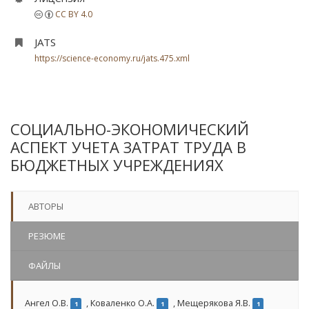
CC BY 4.0
JATS
https://science-economy.ru/jats.475.xml
СОЦИАЛЬНО-ЭКОНОМИЧЕСКИЙ
АСПЕКТ УЧЕТА ЗАТРАТ ТРУДА В
БЮДЖЕТНЫХ УЧРЕЖДЕНИЯХ
АВТОРЫ
РЕЗЮМЕ
ФАЙЛЫ
Ангел О.В.
,
Коваленко О.А.
,
Мещерякова Я.В.
1
1
1