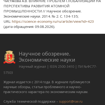
Чистякова А.В. ВЛИЯНИЕ ПРОБЛЕМ ГЛОБАЛИЗАЦИИ НА
ПЕРСПЕКТИВЫ РАЗВИТИЯ АТОМНОЙ
ПРОМЫШЛЕННОСТИ // Научное обозрение.
Экономические науки. 2014. № 2. С. 134-135;
URL:
https://science-economy.ru/ru/article/view?id=423
(дата обращения: 09.08.2026).
Научное обозрение.
Экономические науки
Научный журнал | ISSN 2500-3410 | ПИ №ФС77-
57503
Журнал издается с 2014 года. В журнале публикуются
научные обзоры, статьи проблемного и научно-
практического характера по экономическим наукам.
Служба технической поддержки –
support@rae.ru