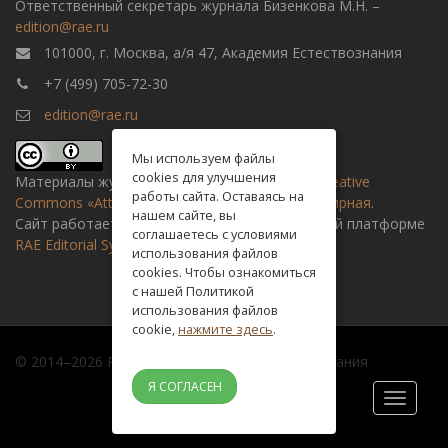
Ответственный секретарь журнала Бизенкова М.Н. –
edition@rae.ru
101000, г. Москва, а/я 47, Академия Естествознания
+7 (499) 705-72-30
edition@rae.ru
Мы используем файлы
cookies для улучшения
Материалы журнала доступны по
лицензии Creative
работы сайта. Оставаясь на
Commons «Attribution» («Атрибуция») 4.0 Всемирная
.
нашем сайте, вы
Сайт работает на универсальной издательской платформе
соглашаетесь с условиями
RAE Editorial System
использования файлов
cookies. Чтобы ознакомиться
с нашей Политикой
использования файлов
cookie,
нажмите здесь
.
© 2014–2026 Российская академия естествознания
Я СОГЛАСЕН
Toggle
navigati