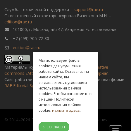
Служба технической поддержки –
support@rae.ru
Ответственный секретарь журнала Бизенкова М.Н. –
edition@rae.ru
101000, г. Москва, а/я 47, Академия Естествознания
+7 (499) 705-72-30
edition@rae.ru
Мы используем файлы
cookies для улучшения
Материалы журнала доступны по
лицензии Creative
работы сайта. Оставаясь на
Commons «Attribution» («Атрибуция») 4.0 Всемирная
.
нашем сайте, вы
Сайт работает на универсальной издательской платформе
соглашаетесь с условиями
RAE Editorial System
использования файлов
cookies. Чтобы ознакомиться
с нашей Политикой
использования файлов
cookie,
нажмите здесь
.
© 2014–2026 Российская академия естествознания
Я СОГЛАСЕН