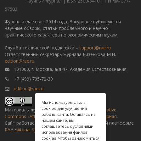
Научный журнал | ISSN 2500-3410 | ПИ №ФС77-
57503
Журнал издается с 2014 года. В журнале публикуются
научные обзоры, статьи проблемного и научно-
практического характера по экономическим наукам.
Служба технической поддержки –
support@rae.ru
Ответственный секретарь журнала Бизенкова М.Н. –
edition@rae.ru
101000, г. Москва, а/я 47, Академия Естествознания
+7 (499) 705-72-30
edition@rae.ru
Мы используем файлы
cookies для улучшения
Материалы журнала доступны по
лицензии Creative
работы сайта. Оставаясь на
Commons «Attribution» («Атрибуция») 4.0 Всемирная
.
нашем сайте, вы
Сайт работает на универсальной издательской платформе
соглашаетесь с условиями
RAE Editorial System
использования файлов
cookies. Чтобы ознакомиться