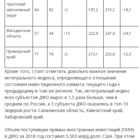
Чукотский
автономный
84
82
↑2
197,2
215,2
↑18,1
округ
Магаданская
57
44
↑13
222,9
247,0
↑24,1
область
Приморский
71
76
↓5
213,1
225,6
↑12,5
край
Кроме того, стоит отметить довольно важное значение
интегрального индекса, определяющего отношение
состояния инвестиционного климата текущего года к
предыдущему в том же регионе. Так, интегральный индекс
всех субъектов ДФО вырос в 1,5 раза больше, чем в
среднем по России, а 3 субъекта ДФО оказались в топ-10
лидеров роста: Сахалинская область, Камчатский край,
Хабаровский край.
Объем поступивших прямых иностранных инвестиций (ПИИ)
в ДФО за 2018 год составил 5,503 млрд долл. США. При этом