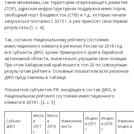
такие механизмы, как территории опережающего развития
(ТОР), адресная инфраструктурная поддержка инвесторов,
свободный порт Владивосток (СПВ) и т.д., которые начали
запускаться поэтапно с 2015 г. и уже приносят свои первые
результаты [1, с. 4].
Так, согласно Национальному рейтингу состояния
инвестиционного климата в регионах России за 2018 год
все субъекты ДФО, кроме Приморского края и Еврейской
автономной области, значительно улучшили свои позиции.
При этом Хабаровский край вошел в топ-20 по совокупным
результатам рейтинга. Основные показатели всех регионов
ДФО представлены в таблице.
Показатели субъектов РФ, входящих в состав ДФО, в
Национальном рейтинге состояния инвестиционного
климата в 2018 г. [2, с. 5]
Место
Место
Индекс
Индекс
Субъект
в
в
Изменение
Изменен
в 2017
в 2018
ДФО
2017
2018
места
индекса
г.
г.
г.
г.