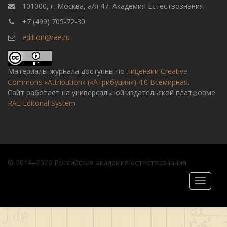
101000, г. Москва, а/я 47, Академия Естествознания
+7 (499) 705-72-30
edition@rae.ru
Материалы журнала доступны по
лицензии Creative
Commons «Attribution» («Атрибуция») 4.0 Всемирная
.
Сайт работает на универсальной издательской платформе
RAE Editorial System
© 2014–2026 Российская академия естествознания
Toggle
navigati