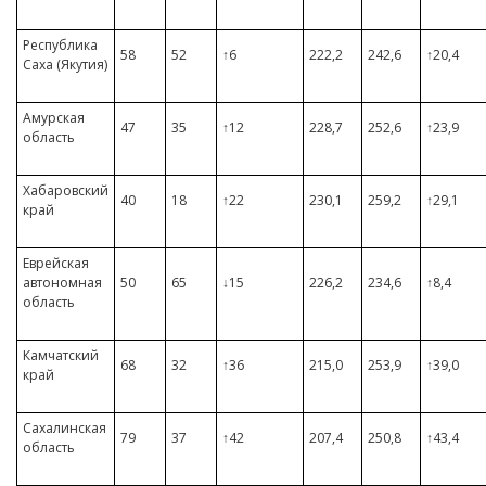
Республика
58
52
↑6
222,2
242,6
↑20,4
Саха (Якутия)
Амурская
47
35
↑12
228,7
252,6
↑23,9
область
Хабаровский
40
18
↑22
230,1
259,2
↑29,1
край
Еврейская
автономная
50
65
↓15
226,2
234,6
↑8,4
область
Камчатский
68
32
↑36
215,0
253,9
↑39,0
край
Сахалинская
79
37
↑42
207,4
250,8
↑43,4
область